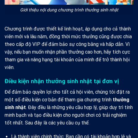
Giới thiệu nội dung chương trình thưởng sinh nhật
Chương trình được thiết kế linh hoạt, áp dụng cho cả thành
viên mới và lâu năm, đồng thời mức thưởng cũng được chia
theo cấp độ VIP để đảm bảo sự công bằng và hấp dẫn. Vì
vậy, nếu bạn muốn nhận phần thưởng cao hơn, hãy tích cực
tham gia và nâng hạng tài khoản của mình để trở thành hội
viên.
Điều kiện nhận thưởng sinh nhật tại đơn vị
Để đảm bảo quyền lợi cho tất cả hội viên, chúng tôi đặt ra
một số điều kiện cơ bản để tham gia chương trình
thưởng
sinh nhật
. Đây đều là những yêu cầu hợp lý, giúp duy trì tính
minh bạch và tạo điều kiện cho người chơi có trải nghiệm
tốt nhất. Sau đây là các yêu cầu cụ thể.
Là thành viên chính thức: Bạn cần có tài khoản hợp lệ và