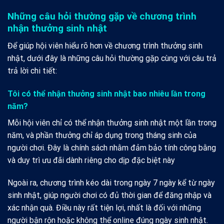
Những câu hỏi thường gặp về chương trình
nhận thưởng sinh nhật
Để giúp hội viên hiểu rõ hơn về chương trình thưởng sinh
nhật, dưới đây là những câu hỏi thường gặp cùng với câu trả
trả lời chi tiết:
Tôi có thể nhận thưởng sinh nhật bao nhiêu lần trong
năm?
Mỗi hội viên chỉ có thể nhận thưởng sinh nhật một lần trong
năm, và phần thưởng chỉ áp dụng trong tháng sinh của
người chơi. Đây là chính sách nhằm đảm bảo tính công bằng
và duy trì ưu đãi dành riêng cho dịp đặc biệt này
Ngoài ra, chương trình kéo dài trong ngày 7 ngày kể từ ngày
sinh nhật, giúp người chơi có đủ thời gian để đăng nhập và
xác nhận quà. Điều này rất tiện lợi, nhất là đối với những
người bận rộn hoặc không thể online đúng ngày sinh nhật.