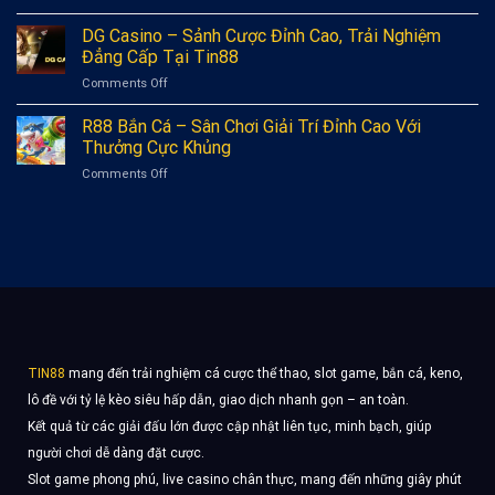
Kèo
Độc
Hội
bóng
DG Casino – Sảnh Cược Đỉnh Cao, Trải Nghiệm
Quyền
Viên
đá
Hấp
Đẳng Cấp Tại Tin88
ngon
Dẫn
on
Comments Off
–
Cực
DG
Cách
Khủng
Casino
R88 Bắn Cá – Sân Chơi Giải Trí Đỉnh Cao Với
nhận
Cho
–
biết
Thưởng Cực Khủng
Hội
Sảnh
và
Viên
on
Comments Off
Cược
kinh
R88
Đỉnh
nghiệm
Bắn
Cao,
đặt
Cá
Trải
cược
–
Nghiệm
Sân
Đẳng
Chơi
Cấp
Giải
Tại
Trí
Tin88
Đỉnh
Cao
TIN88
mang đến trải nghiệm cá cược thể thao, slot game, bắn cá, keno,
Với
Thưởng
lô đề với tỷ lệ kèo siêu hấp dẫn, giao dịch nhanh gọn – an toàn.
Cực
Kết quả từ các giải đấu lớn được cập nhật liên tục, minh bạch, giúp
Khủng
người chơi dễ dàng đặt cược.
Slot game phong phú, live casino chân thực, mang đến những giây phút