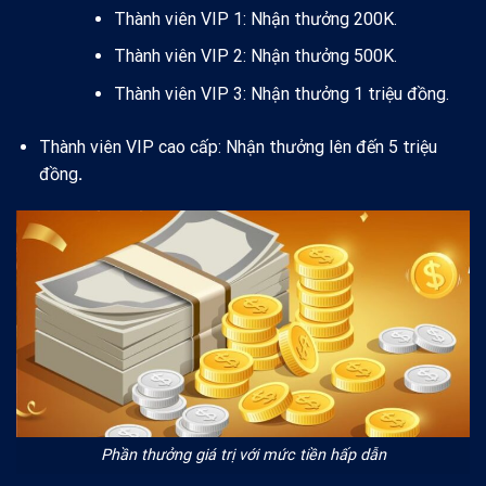
Thành viên VIP 1: Nhận thưởng 200K.
Thành viên VIP 2: Nhận thưởng 500K.
Thành viên VIP 3: Nhận thưởng 1 triệu đồng.
Thành viên VIP cao cấp: Nhận thưởng lên đến 5 triệu
đồng
.
Phần thưởng giá trị với mức tiền hấp dẫn