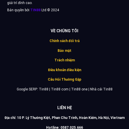
giải trí đỉnh cao.
Bản quyền bởi
TIN88
Ltd © 2024
VỀ CHÚNG TÔI
Chính sách đổi trả
Bảo mật
Trách nhiệm
Điều khoản điều kiện
Câu Hỏi Thường Gặp
Google SERP: Tin88 | Tin88 com | Tin88 one | Nhà cái Tin88
LIÊN HỆ
Địa chỉ:
10 P. Lý Thường Kiệt, Phan Chu Trinh, Hoàn Kiếm, Hà Nội, Vietnam
Hotline:
0587.025.666